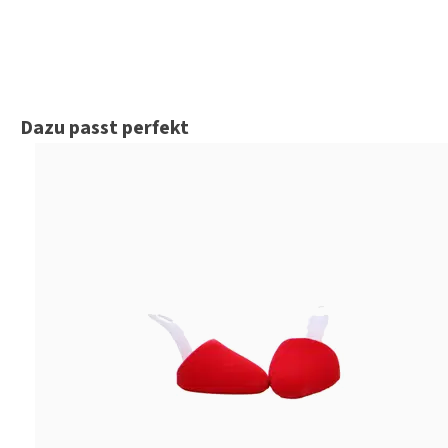
Produktgalerie überspringen
Dazu passt perfekt