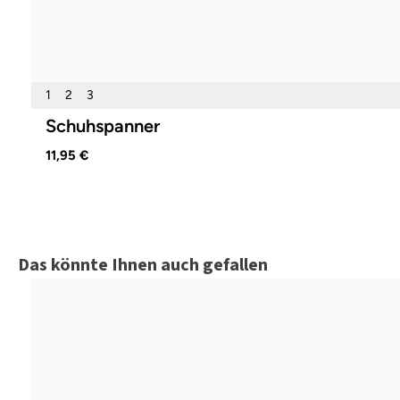
1
2
3
Schuhspanner
11,95 €
Produktgalerie überspringen
Das könnte Ihnen auch gefallen