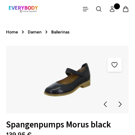
Zum Hauptinhalt springen
Home
Damen
Ballerinas
Bildergalerie überspringen
Spangenpumps Morus black
139,95 €