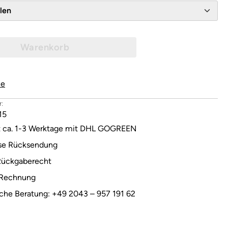
wählen
Warenkorb
le
:
15
it ca. 1-3 Werktage mit DHL GOGREEN
se Rücksendung
Rückgaberecht
 Rechnung
sche Beratung: +49 2043 – 957 191 62