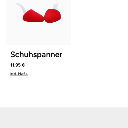
1
2
3
Schuhspanner
11,95 €
inkl. MwSt.