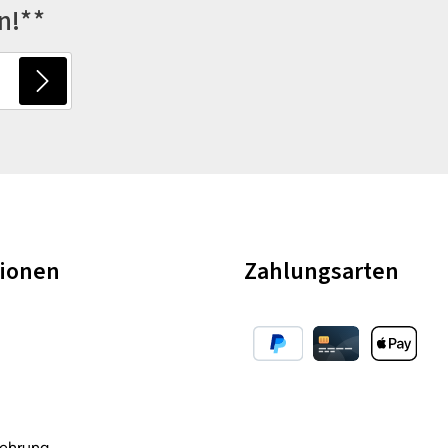
n!**
tionen
Zahlungsarten
lehrung