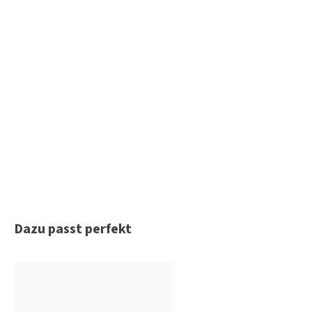
Produktgalerie überspringen
Dazu passt perfekt