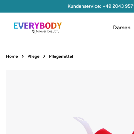
Kundenservice: +49 2043 957
 Hauptinhalt springen
Zur Suche springen
Zur Hauptnavigation springen
Damen
Home
Pflege
Pflegemittel
Bildergalerie überspringen