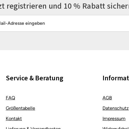
zt registrieren und 10 % Rabatt sicher
resse*
Die mit einem Stern (*) markierten Felder sind Pflichtfelder.
Service & Beratung
Informa
FAQ
AGB
Größentabelle
Datenschutz
Kontakt
Impressum
Lieferung & Versandkosten
Widerrufsbe