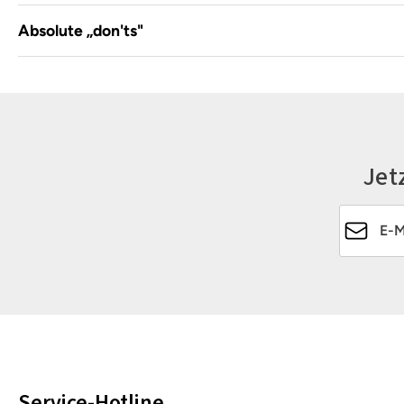
Absolute „don'ts"
Jet
E-Mail-Ad
Service-Hotline