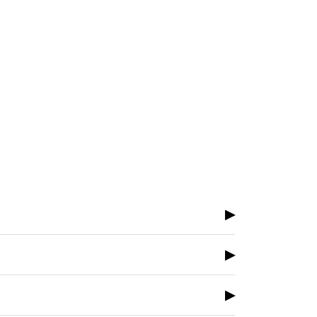
▶
▶
▶