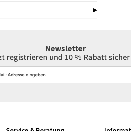
▶
Newsletter
zt registrieren und 10 % Rabatt sicher
resse*
Die mit einem Stern (*) markierten Felder sind Pflichtfelder.
Service & Beratung
Informa