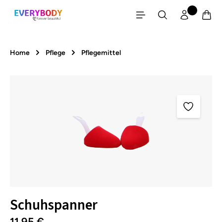
Zum Hauptinhalt springen
Home
Pflege
Pflegemittel
Bildergalerie überspringen
Schuhspanner
11,95 €