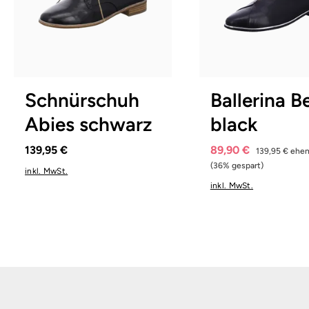
9 Farben
8 Farben
In vielen Größen verfügbar
41½
Schnürschuh
Ballerina B
Abies schwarz
black
139,95 €
89,90 €
139,95 €
ehem
(36% gespart)
inkl. MwSt.
inkl. MwSt.