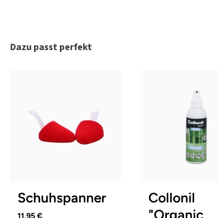
Produktgalerie überspringen
Dazu passt perfekt
1
2
3
Schuhspanner
Collonil
"Organic
11,95 €