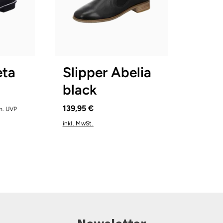
schwarz
braun
grün
blau
Farben
37½
38½
eta
Slipper Abelia
black
139,95 €
. UVP
inkl. MwSt.