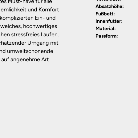
es Must-have für alle
Absatzhöhe:
uemlichkeit und Komfort
Fußbett:
nkomplizierten Ein- und
Innenfutter:
d weiches, hochwertiges
Material:
en stressfreies Laufen.
Passform:
schätzender Umgang mit
en und umweltschonende
e auf angenehme Art