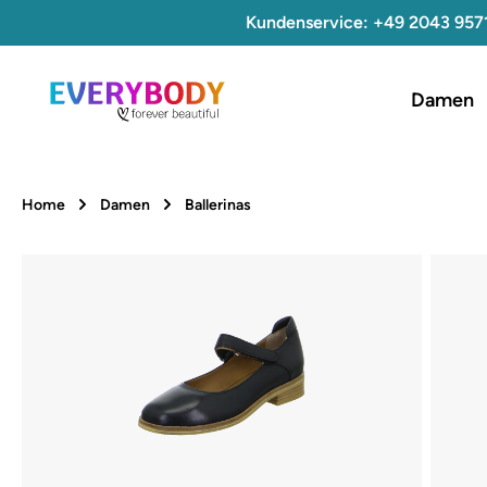
Kundenservice: +49 2043 957
 Hauptinhalt springen
Zur Suche springen
Zur Hauptnavigation springen
Damen
Home
Damen
Ballerinas
Bildergalerie überspringen