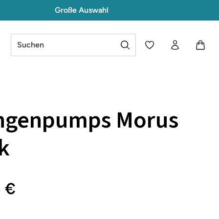
Große Auswahl
Du hast 0 Produkte a
ngenpumps Morus
k
5 €