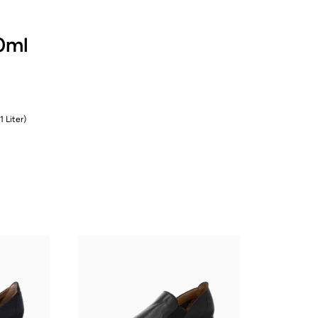
0ml
1 Liter)