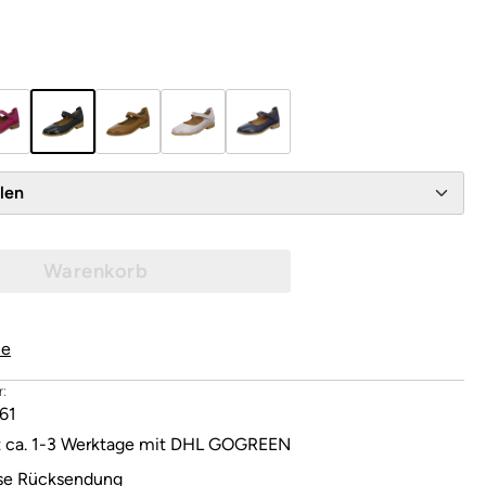
wählen
Warenkorb
le
:
61
it ca. 1-3 Werktage mit DHL GOGREEN
se Rücksendung