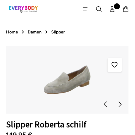
Zum Hauptinhalt springen
Home
Damen
Slipper
Bildergalerie überspringen
Slipper Roberta schilf
149,95 €