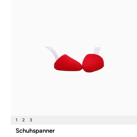
1
2
3
Schuhspanner