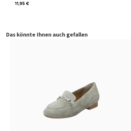
11,95 €
Produktgalerie überspringen
Das könnte Ihnen auch gefallen