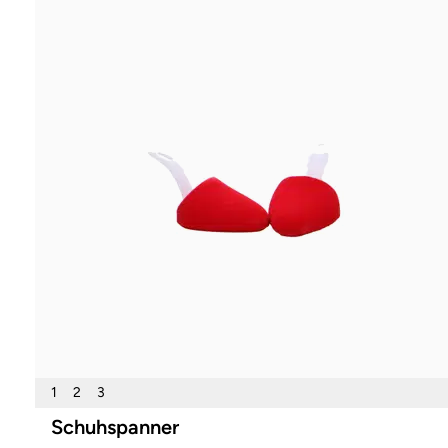
1
2
3
Schuhspanner