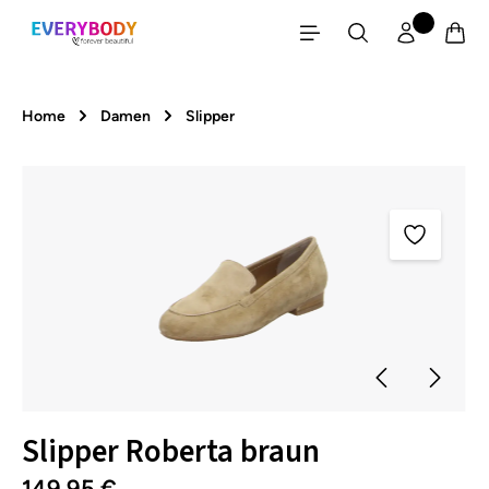
Zum Hauptinhalt springen
Home
Damen
Slipper
Bildergalerie überspringen
Slipper Roberta braun
149,95 €