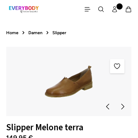
Zum Hauptinhalt springen
Home
Damen
Slipper
Bildergalerie überspringen
Slipper Melone terra
149,95 €