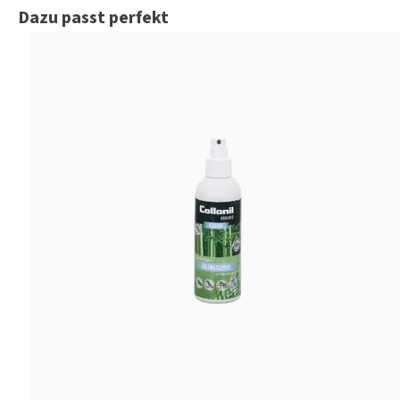
Produktgalerie überspringen
Dazu passt perfekt