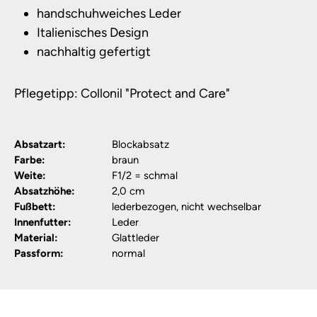
handschuhweiches Leder
Italienisches Design
nachhaltig gefertigt
Pflegetipp: Collonil "Protect and Care"
Absatzart:
Blockabsatz
Farbe:
braun
Weite:
F1/2 = schmal
Absatzhöhe:
2,0 cm
Fußbett:
lederbezogen, nicht wechselbar
Innenfutter:
Leder
Material:
Glattleder
Passform:
normal