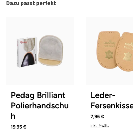
Produktgalerie überspringen
Dazu passt perfekt
L
S
XL
Pedag Brilliant
Leder-
Polierhandschu
Fersenkiss
h
7,95 €
inkl. MwSt.
19,95 €