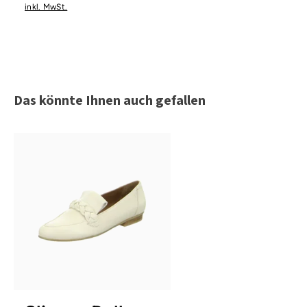
inkl. MwSt.
Produktgalerie überspringen
Das könnte Ihnen auch gefallen
6 Farben
In vielen Größen verfügbar