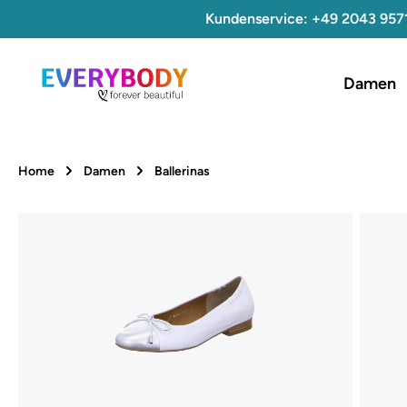
Kundenservice: +49 2043 957
 Hauptinhalt springen
Zur Suche springen
Zur Hauptnavigation springen
Damen
Home
Damen
Ballerinas
Bildergalerie überspringen