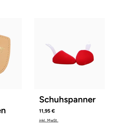
1
2
3
Schuhspanner
en
11,95 €
inkl. MwSt.