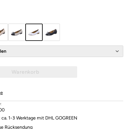
wählen
Warenkorb
le
:
00
it ca. 1-3 Werktage mit DHL GOGREEN
se Rücksendung