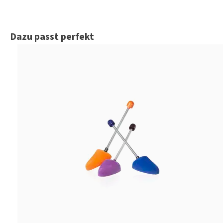
Produktgalerie überspringen
Dazu passt perfekt