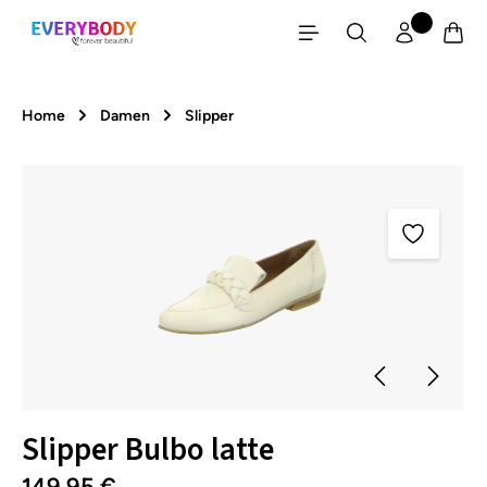
Zum Hauptinhalt springen
Home
Damen
Slipper
Bildergalerie überspringen
Slipper Bulbo latte
149,95 €