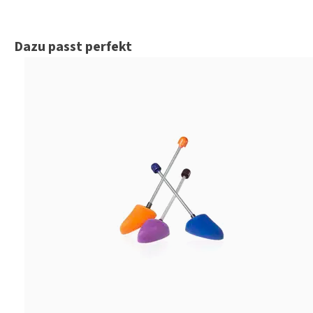
Produktgalerie überspringen
Dazu passt perfekt