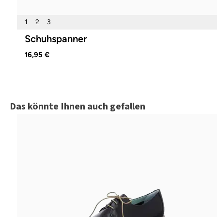
1
2
3
Schuhspanner
16,95 €
Produktgalerie überspringen
Das könnte Ihnen auch gefallen