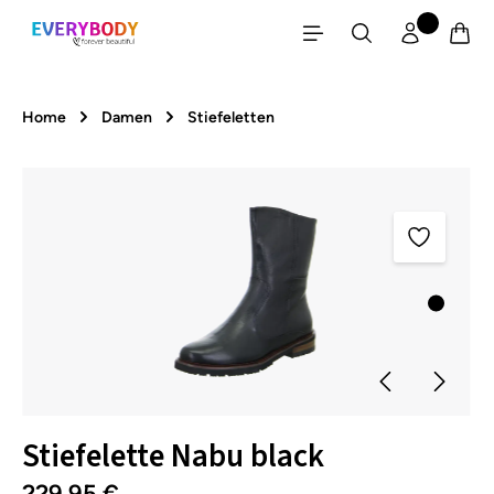
Zum Hauptinhalt springen
Home
Damen
Stiefeletten
Bildergalerie überspringen
Stiefelette Nabu black
229,95 €