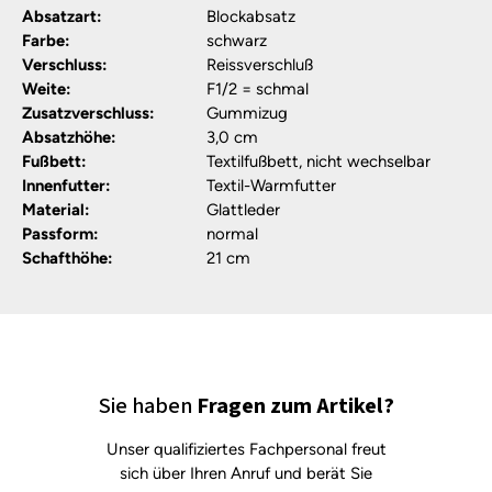
Absatzart:
Blockabsatz
Farbe:
schwarz
Verschluss:
Reissverschluß
Weite:
F1/2 = schmal
Zusatzverschluss:
Gummizug
Absatzhöhe:
3,0 cm
Fußbett:
Textilfußbett, nicht wechselbar
Innenfutter:
Textil-Warmfutter
Material:
Glattleder
Passform:
normal
Schafthöhe:
21 cm
Sie haben
Fragen zum Artikel?
Unser qualifiziertes Fachpersonal freut
sich über Ihren Anruf und berät Sie