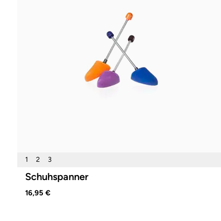
1
2
3
Schuhspanner
16,95 €