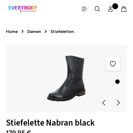
Zum Hauptinhalt springen
Home
Damen
Stiefeletten
Bildergalerie überspringen
Stiefelette Nabran black
179,95 €