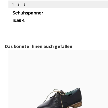
1
2
3
Schuhspanner
16,95 €
Produktgalerie überspringen
Das könnte Ihnen auch gefallen