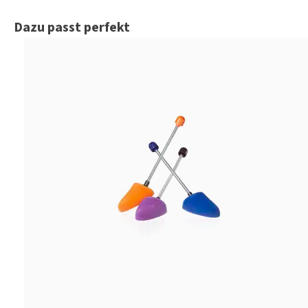
Produktgalerie überspringen
Dazu passt perfekt