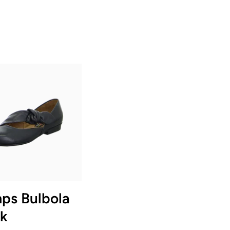
n Größen verfügbar
ps Bulbola
ck