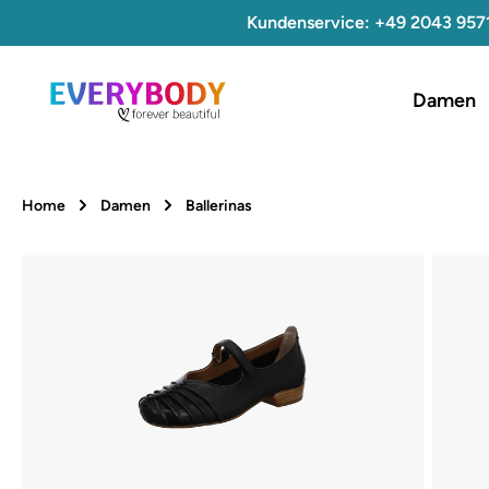
Kundenservice: +49 2043 957
 Hauptinhalt springen
Zur Suche springen
Zur Hauptnavigation springen
Damen
Home
Damen
Ballerinas
Bildergalerie überspringen