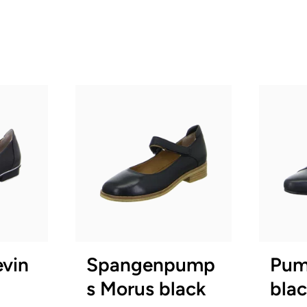
6 Farben
gbar
36
37½
41½
In viele
evin
Spangenpump
Pum
s Morus black
bla