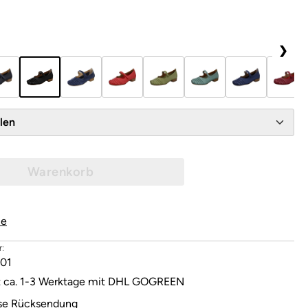
❯
wählen
Warenkorb
le
:
01
it ca. 1-3 Werktage mit DHL GOGREEN
se Rücksendung