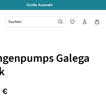
Große Auswahl
Du hast 0 Produkte a
ngenpumps Galega
k
5 €