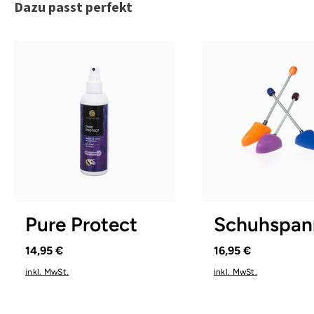
Produktgalerie überspringen
Dazu passt perfekt
1
2
3
Pure Protect
Schuhspan
14,95 €
16,95 €
inkl. MwSt.
inkl. MwSt.