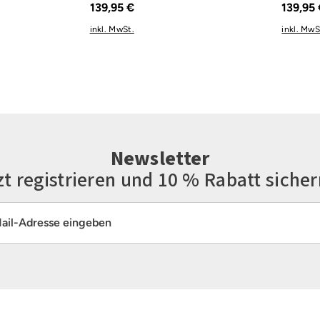
139,95 €
139,95
inkl. MwSt.
inkl. MwS
Newsletter
zt registrieren und 10 % Rabatt sicher
resse*
Die mit einem Stern (*) markierten Felder sind Pflichtfelder.