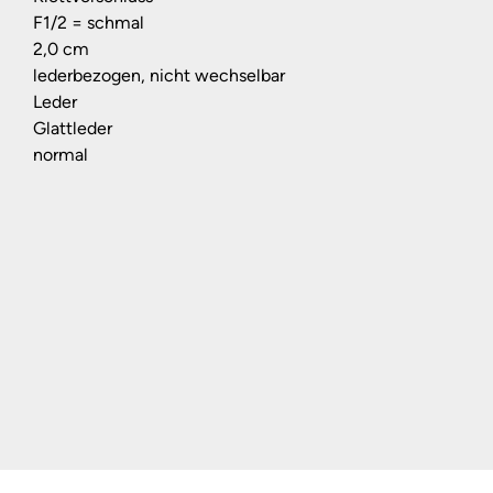
F1/2 = schmal
2,0 cm
lederbezogen, nicht wechselbar
Leder
Glattleder
normal