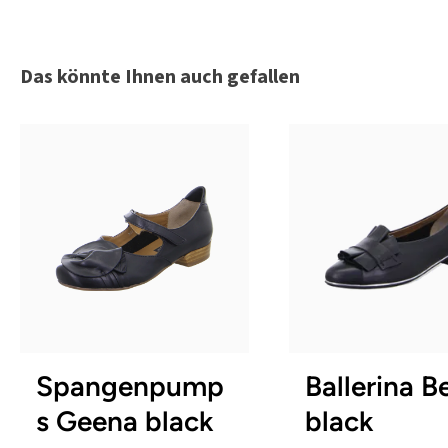
Produktgalerie überspringen
Das könnte Ihnen auch gefallen
beige
rot
blau
Farben
38
38½
In vielen Größen verfü
Spangenpump
Ballerina B
s Geena black
black