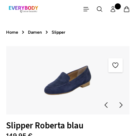
Zum Hauptinhalt springen
Home
Damen
Slipper
Bildergalerie überspringen
Slipper Roberta blau
149,95 €