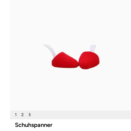
1
2
3
Schuhspanner