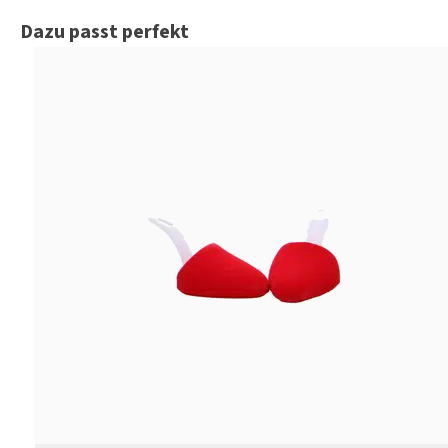
Produktgalerie überspringen
Dazu passt perfekt