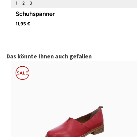
1
2
3
Schuhspanner
11,95 €
Produktgalerie überspringen
Das könnte Ihnen auch gefallen