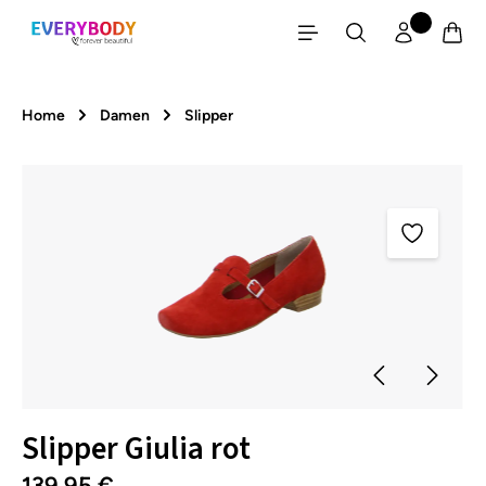
Zum Hauptinhalt springen
Home
Damen
Slipper
Bildergalerie überspringen
Slipper Giulia rot
139,95 €