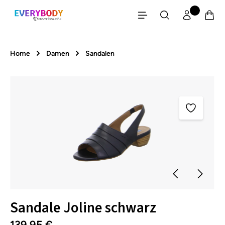
Zum Hauptinhalt springen
Home
Damen
Sandalen
Bildergalerie überspringen
Sandale Joline schwarz
139,95 €