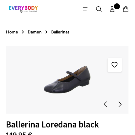
Zum Hauptinhalt springen
Home
Damen
Ballerinas
Bildergalerie überspringen
Ballerina Loredana black
149,95 €