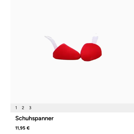
1
2
3
Schuhspanner
11,95 €