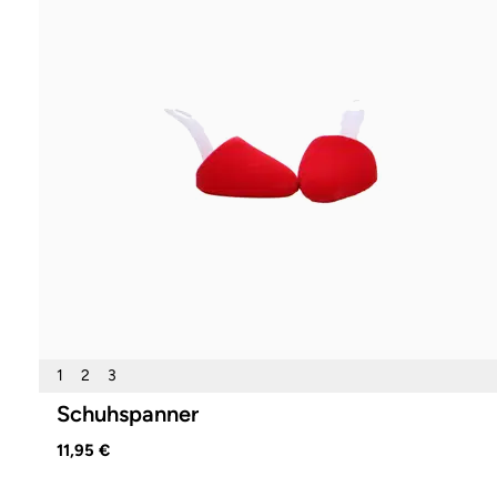
1
2
3
Schuhspanner
11,95 €