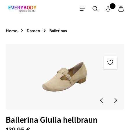
Zum Hauptinhalt springen
Home
Damen
Ballerinas
Bildergalerie überspringen
Ballerina Giulia hellbraun
139,95 €