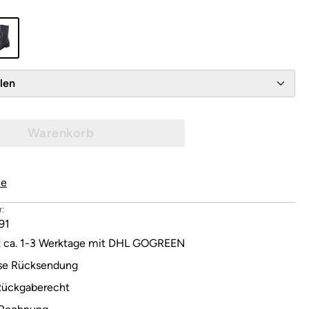
wählen
Warenkorb
le
:
91
it ca. 1-3 Werktage mit DHL GOGREEN
se Rücksendung
Rückgaberecht