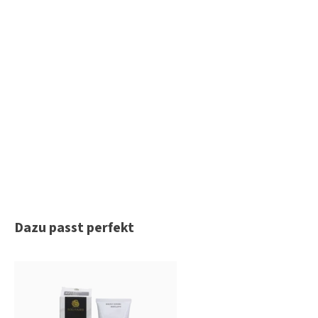
Produktgalerie überspringen
Dazu passt perfekt