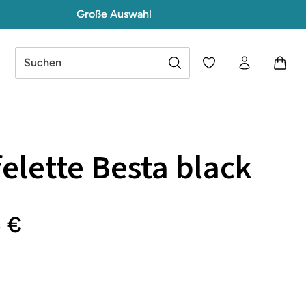
Große Auswahl
Du hast 0 Produkte a
felette Besta black
5 €