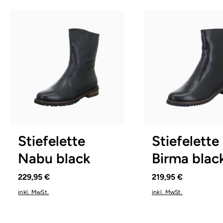
braun
Farben
In vielen Größen verfügbar
In vielen Größen verfü
Stiefelette
Stiefelette
Nabu black
Birma blac
229,95 €
219,95 €
inkl. MwSt.
inkl. MwSt.