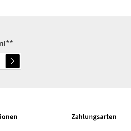
n!**
tionen
Zahlungsarten