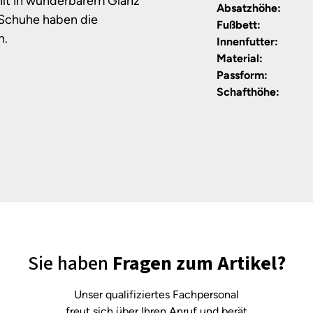
hlt in wunderbarem Glanz
Absatzhöhe:
-Schuhe haben die
Fußbett:
n.
Innenfutter:
Material:
Passform:
Schafthöhe:
Sie haben
Fragen zum Artikel?
Unser qualifiziertes Fachpersonal
freut sich über Ihren Anruf und berät