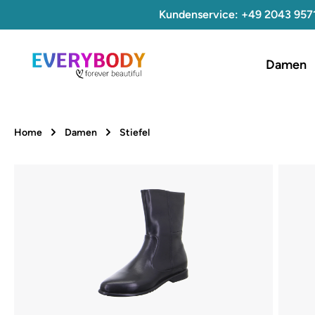
Kundenservice: +49 2043 957
 Hauptinhalt springen
Zur Suche springen
Zur Hauptnavigation springen
Damen
Home
Damen
Stiefel
Bildergalerie überspringen