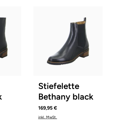
blau
braun
Farben
gbar
In vielen Größen verfügbar
Stiefelette
k
Bethany black
169,95 €
inkl. MwSt.