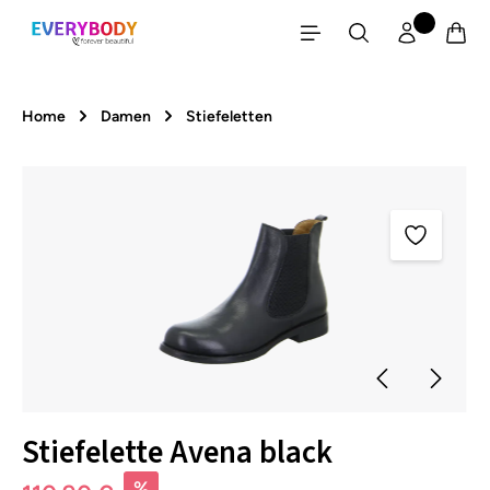
Zum Hauptinhalt springen
Home
Damen
Stiefeletten
Bildergalerie überspringen
Stiefelette Avena black
%