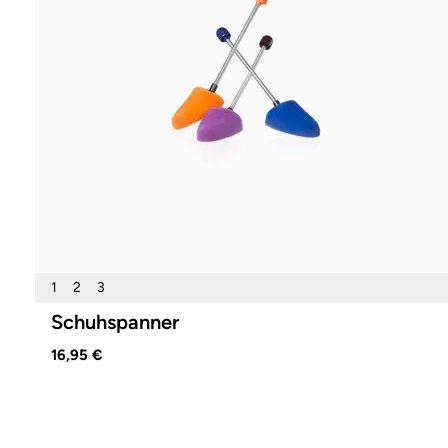
1
2
3
Schuhspanner
16,95 €