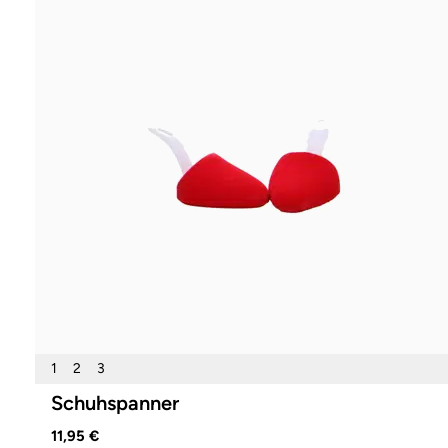
1
2
3
Schuhspanner
11,95 €