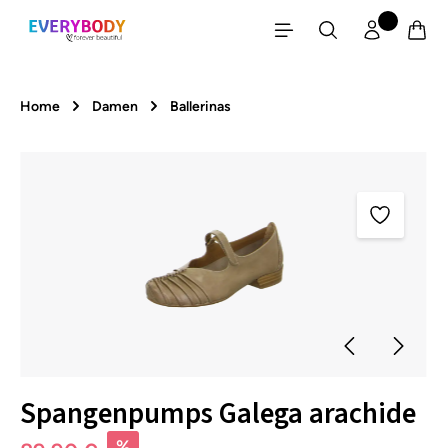
Zum Hauptinhalt springen
Home
Damen
Ballerinas
Bildergalerie überspringen
Spangenpumps Galega arachide
%