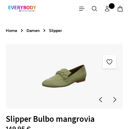
Zum Hauptinhalt springen
Home
Damen
Slipper
Bildergalerie überspringen
Slipper Bulbo mangrovia
149,95 €