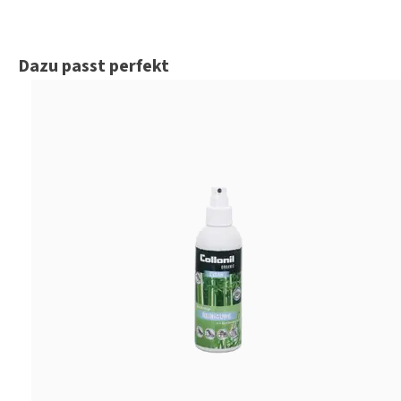
Produktgalerie überspringen
Dazu passt perfekt