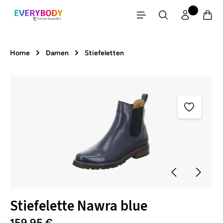
Zum Hauptinhalt springen
Home
Damen
Stiefeletten
Bildergalerie überspringen
Stiefelette Nawra blue
159,95 €