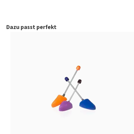
Produktgalerie überspringen
Dazu passt perfekt