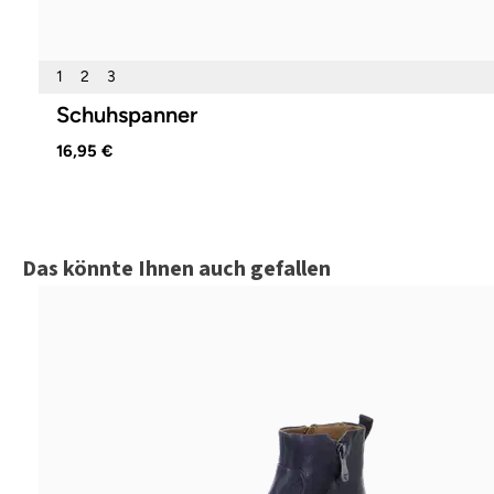
1
2
3
Schuhspanner
16,95 €
Produktgalerie überspringen
Das könnte Ihnen auch gefallen