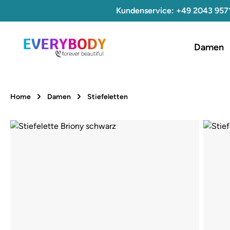
Kundenservice: +49 2043 957
 Hauptinhalt springen
Zur Suche springen
Zur Hauptnavigation springen
Damen
Home
Damen
Stiefeletten
Bildergalerie überspringen