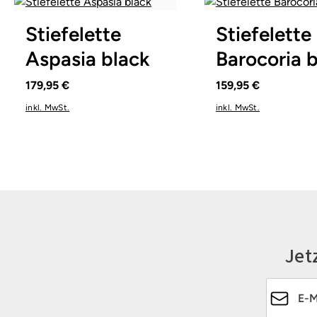
In vielen Größen verfügbar
42½
43
Stiefelette
Stiefelette
Aspasia black
Barocoria 
179,95 €
159,95 €
inkl. MwSt.
inkl. MwSt.
Jet
E-Mail-Ad