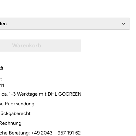
wählen
Warenkorb
le
:
11
it ca. 1-3 Werktage mit DHL GOGREEN
se Rücksendung
Rückgaberecht
 Rechnung
sche Beratung: +49 2043 – 957 191 62