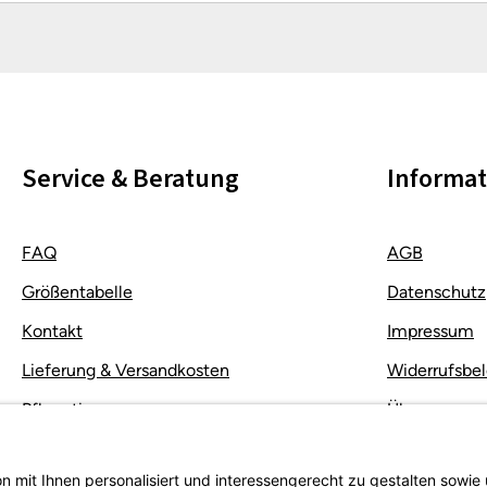
Die mit einem Stern (*) markierten Felder sind Pflichtfelder.
Service & Beratung
Informa
FAQ
AGB
Größentabelle
Datenschutz
Kontakt
Impressum
Lieferung & Versandkosten
Widerrufsbe
Pflegetipps
Über uns
Rücksendung
About Every