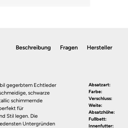
Beschreibung
Fragen
Hersteller
bil gegerbtem Echtleder
Absatzart:
Farbe:
geschmeidige, schwarze
Verschluss:
etallic schimmernde
Weite:
erfekt für
Absatzhöhe:
d Stil legen. Die
Fußbett:
chiedensten Untergründen
Innenfutter: