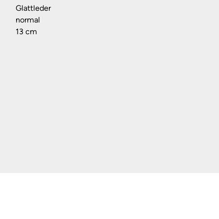
Glattleder
normal
13 cm