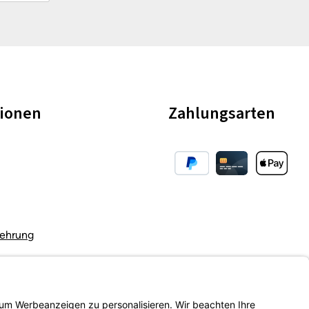
tionen
Zahlungsarten
lehrung
body