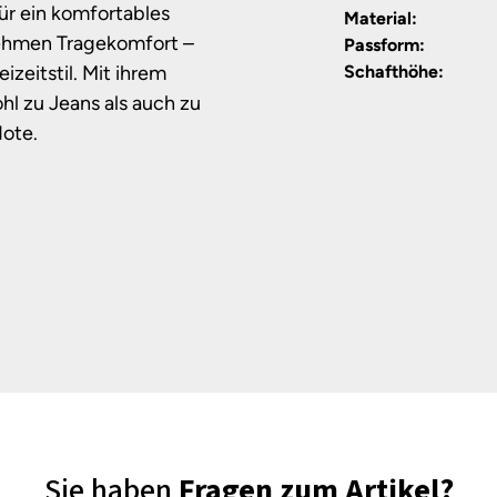
ür ein komfortables
Material:
nehmen Tragekomfort –
Passform:
izeitstil. Mit ihrem
Schafthöhe:
l zu Jeans als auch zu
Note.
Sie haben
Fragen zum Artikel?