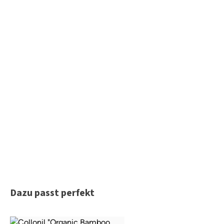
Produktgalerie überspringen
Dazu passt perfekt