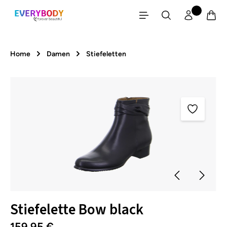
Zum Hauptinhalt springen
Home
Damen
Stiefeletten
Bildergalerie überspringen
Stiefelette Bow black
159,95 €