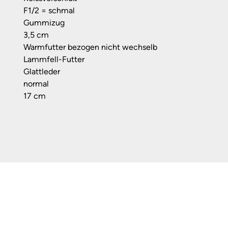
F1/2 = schmal
Gummizug
3,5 cm
Warmfutter bezogen nicht wechselb
Lammfell-Futter
Glattleder
normal
17 cm