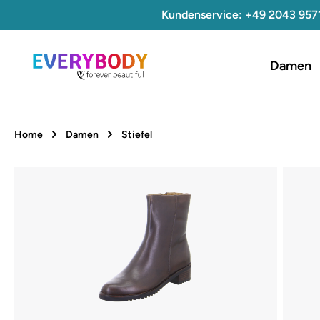
Kundenservice: +49 2043 957
 Hauptinhalt springen
Zur Suche springen
Zur Hauptnavigation springen
Damen
Home
Damen
Stiefel
Bildergalerie überspringen