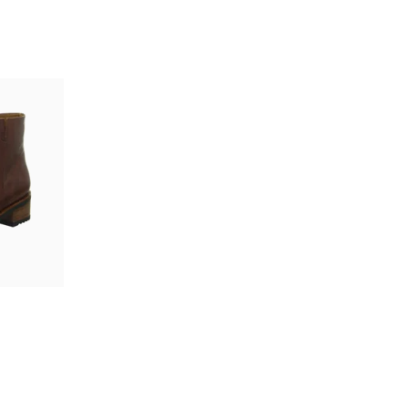
rz
au
gbar