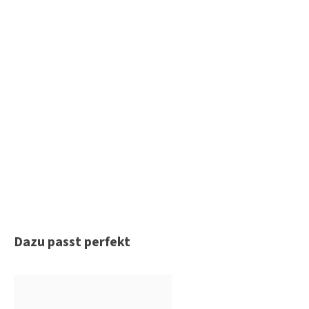
Produktgalerie überspringen
Dazu passt perfekt