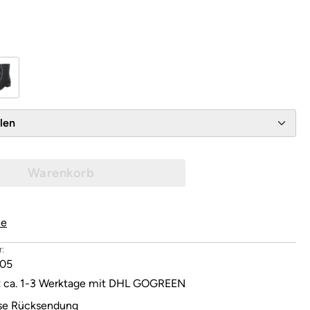
wählen
Warenkorb
le
:
05
it ca. 1-3 Werktage mit DHL GOGREEN
se Rücksendung