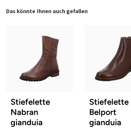
Produktgalerie überspringen
Das könnte Ihnen auch gefallen
schwarz
braun
schwa
bl
Farben
Farben
In vielen Größen verfügbar
In vielen Größen verfü
Stiefelette
Stiefelette
Nabran
Belport
gianduia
gianduia