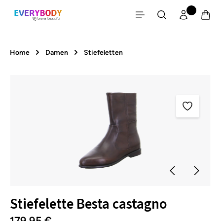
Zum Hauptinhalt springen
Home
Damen
Stiefeletten
Bildergalerie überspringen
Stiefelette Besta castagno
179,95 €