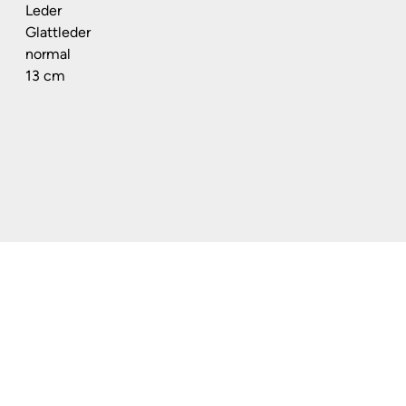
Leder
Glattleder
normal
13 cm