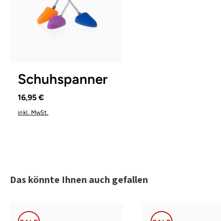
1
2
3
Schuhspanner
16,95 €
inkl. MwSt.
Produktgalerie überspringen
Das könnte Ihnen auch gefallen