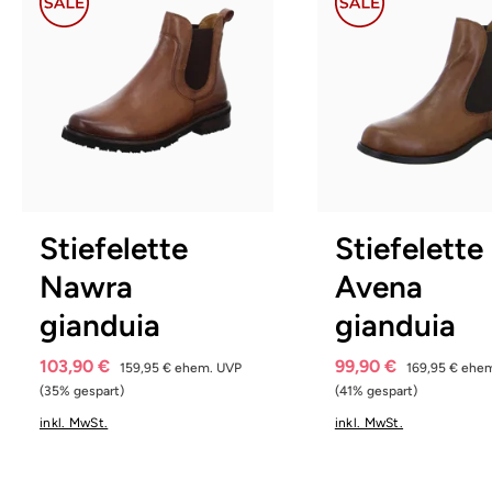
braun
schwarz
blau
Farben
6 Farben
In vielen Größen verfügbar
36
36½
38
Stiefelette
Stiefelette
Nawra
Avena
gianduia
gianduia
103,90 €
99,90 €
159,95 €
ehem. UVP
169,95 €
ehem
(35% gespart)
(41% gespart)
inkl. MwSt.
inkl. MwSt.