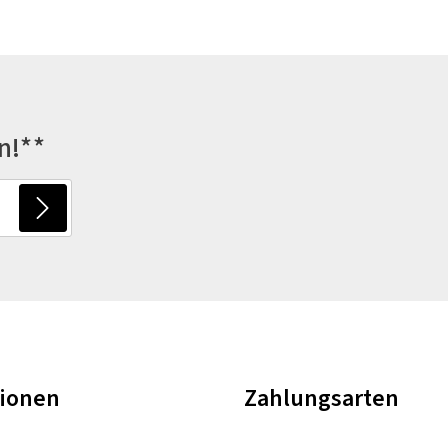
n!**
tionen
Zahlungsarten