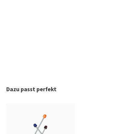
Produktgalerie überspringen
Dazu passt perfekt