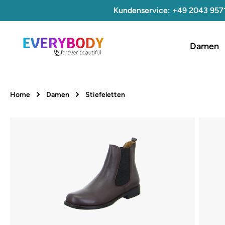
Kundenservice: +49 2043 957
 Hauptinhalt springen
Zur Suche springen
Zur Hauptnavigation springen
Damen
Home
Damen
Stiefeletten
Bildergalerie überspringen