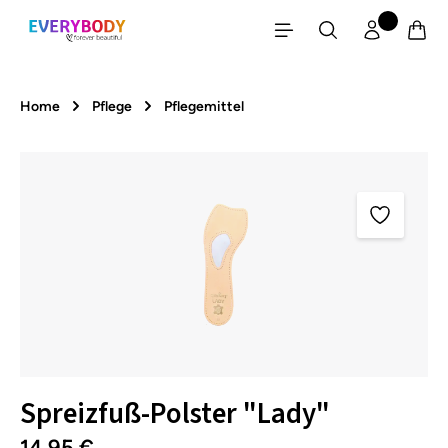
Zum Hauptinhalt springen
Home
Pflege
Pflegemittel
Bildergalerie überspringen
Spreizfuß-Polster "Lady"
14,95 €