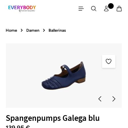
Zum Hauptinhalt springen
Home
Damen
Ballerinas
Bildergalerie überspringen
Spangenpumps Galega blu
139,95 €