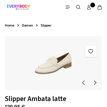
Zum Hauptinhalt springen
Home
Damen
Slipper
Bildergalerie überspringen
Slipper Ambata latte
129,95 €