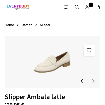
Zum Hauptinhalt springen
Home
Damen
Slipper
Bildergalerie überspringen
Slipper Ambata latte
129,95 €