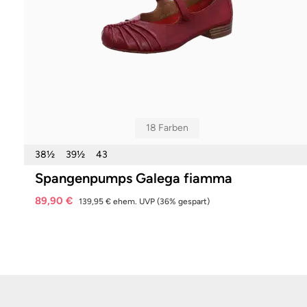
18 Farben
38½
39½
43
Spangenpumps Galega fiamma
89,90 €
139,95 €
ehem. UVP
(36% gespart)