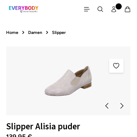
Zum Hauptinhalt springen
Home
Damen
Slipper
Bildergalerie überspringen
Slipper Alisia puder
139,95 €