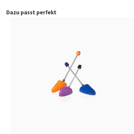
Produktgalerie überspringen
Dazu passt perfekt