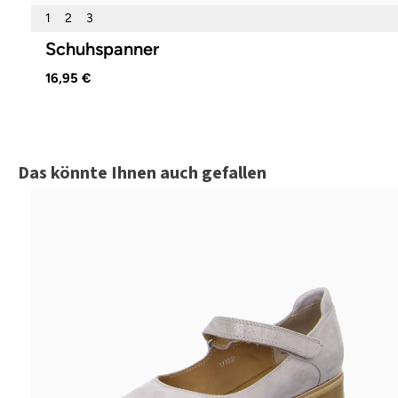
1
2
3
Schuhspanner
16,95 €
Produktgalerie überspringen
Das könnte Ihnen auch gefallen