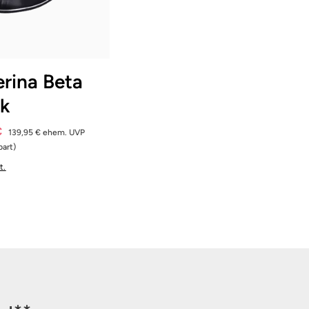
8 Farben
erina Beta
ck
€
139,95 €
ehem. UVP
art)
t.