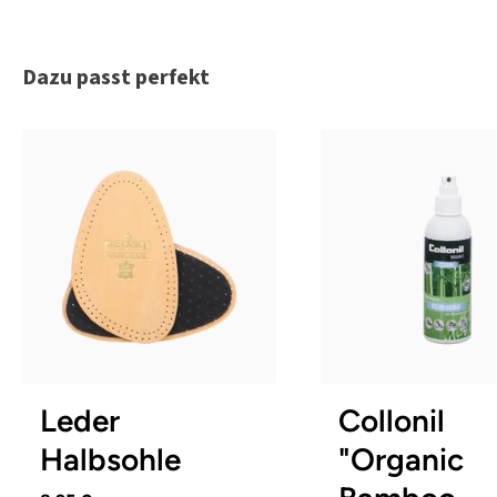
Produktgalerie überspringen
Dazu passt perfekt
35-36
39-40
41-42
Leder
Collonil
Halbsohle
"Organic