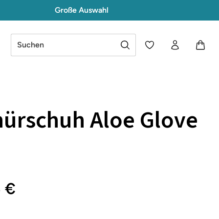
Große Auswahl
Du hast 0 Produkte a
ürschuh Aloe Glove
e
5 €