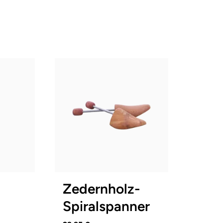
In vielen Größen verfügbar
Zedernholz-
Spiralspanner