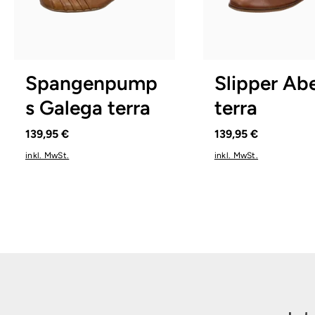
schwarz
grün
bl
Farben
18 Farben
In vielen Größen verfügbar
In vielen Größen verfü
Spangenpump
Slipper Abe
s Galega terra
terra
139,95 €
139,95 €
inkl. MwSt.
inkl. MwSt.