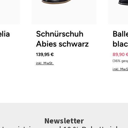
au
9 Farben
gbar
In vielen Größen verfügbar
41½
lia
Schnürschuh
Ball
Abies schwarz
bla
139,95 €
89,90 
(36% gesp
inkl. MwSt.
inkl. MwS
Newsletter