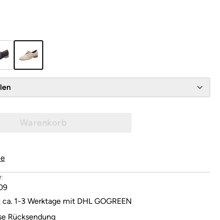
wählen
Warenkorb
le
:
09
it ca. 1-3 Werktage mit DHL GOGREEN
se Rücksendung