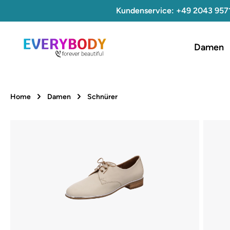
Kundenservice: +49 2043 957
 Hauptinhalt springen
Zur Suche springen
Zur Hauptnavigation springen
Damen
Home
Damen
Schnürer
Bildergalerie überspringen