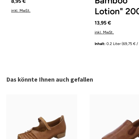
Bamboo
8,95 €
Lotion" 20
inkl. MwSt.
13,95 €
inkl. MwSt.
Inhalt:
0.2 Liter
(69,75 € / 
Produktgalerie überspringen
Das könnte Ihnen auch gefallen