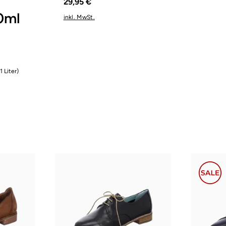
29,95 €
0ml
inkl. MwSt.
1 Liter)