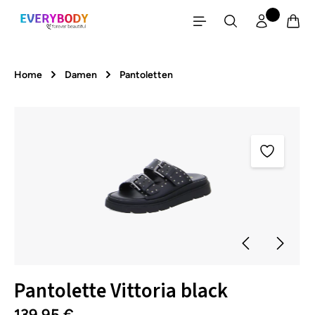
Zum Hauptinhalt springen
Home
Damen
Pantoletten
Bildergalerie überspringen
Pantolette Vittoria black
139,95 €