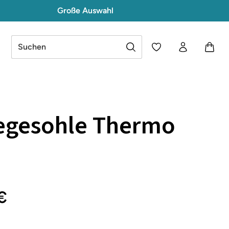
Große Auswahl
Du hast 0 Produkte a
egesohle Thermo
€