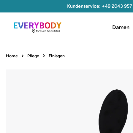
Kundenservice: +49 2043 957
 Hauptinhalt springen
Zur Suche springen
Zur Hauptnavigation springen
Damen
Home
Pflege
Einlagen
Bildergalerie überspringen