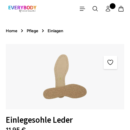
Zum Hauptinhalt springen
Home
Pflege
Einlagen
Bildergalerie überspringen
Einlegesohle Leder
11,95 €