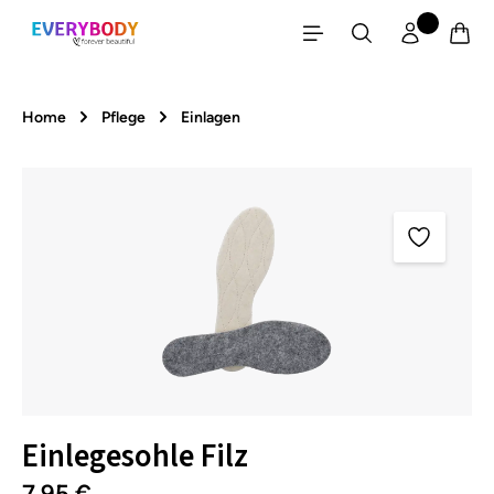
Zum Hauptinhalt springen
Home
Pflege
Einlagen
Bildergalerie überspringen
Einlegesohle Filz
7,95 €