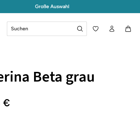
Große Auswahl
Du hast 0 Produkte a
erina Beta grau
5 €