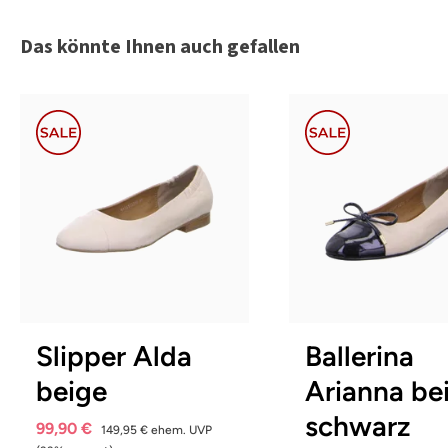
Produktgalerie überspringen
Das könnte Ihnen auch gefallen
blau
beige
grau
schwarz
beige
wei
Farben
Farben
In vielen Größen verfügbar
In vielen Größen verfü
Slipper Alda
Ballerina
beige
Arianna be
schwarz
99,90 €
149,95 €
ehem. UVP