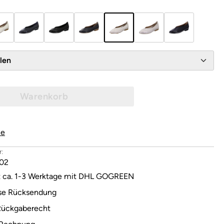
wählen
Warenkorb
le
:
02
it ca. 1-3 Werktage mit DHL GOGREEN
se Rücksendung
Rückgaberecht