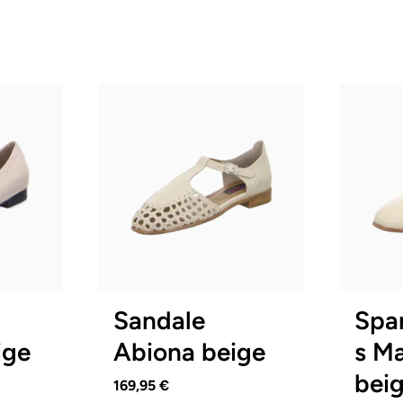
ß
blau
schwarz
Farben
Farben
gbar
In vielen Größen verfügbar
In viele
Sandale
Spa
ige
Abiona beige
s M
bei
169,95 €