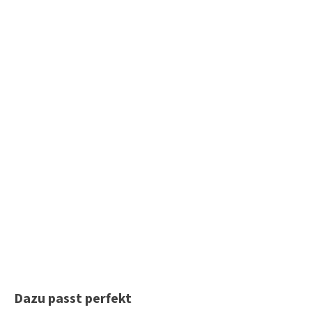
Produktgalerie überspringen
Dazu passt perfekt