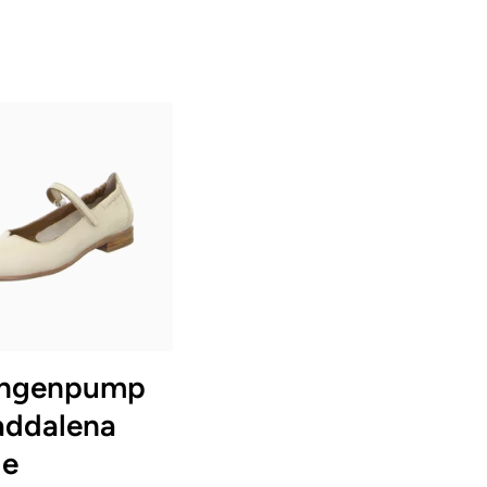
schwarz
n Größen verfügbar
ngenpump
addalena
ge