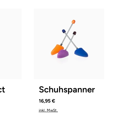
1
2
3
ct
Schuhspanner
16,95 €
inkl. MwSt.