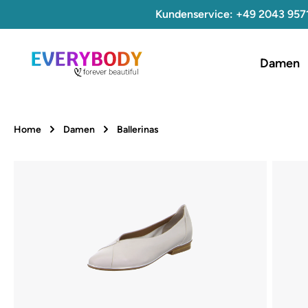
Kundenservice: +49 2043 957
 Hauptinhalt springen
Zur Suche springen
Zur Hauptnavigation springen
Damen
Home
Damen
Ballerinas
Bildergalerie überspringen