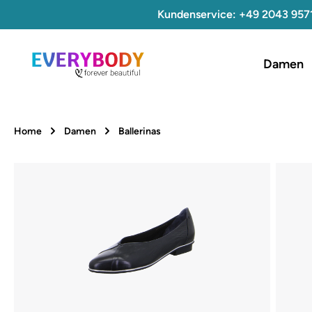
Kundenservice: +49 2043 957
 Hauptinhalt springen
Zur Suche springen
Zur Hauptnavigation springen
Damen
Home
Damen
Ballerinas
Bildergalerie überspringen