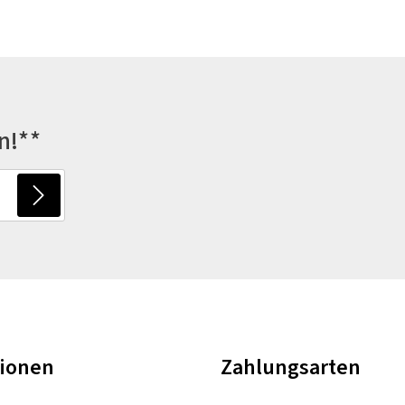
n!**
tionen
Zahlungsarten