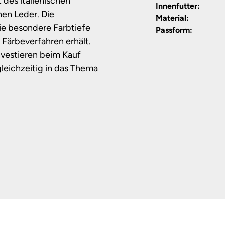
des italienischen
Innenfutter:
en Leder. Die
Material:
ie besondere Farbtiefe
Passform:
 Färbeverfahren erhält.
nvestieren beim Kauf
ichzeitig in das Thema