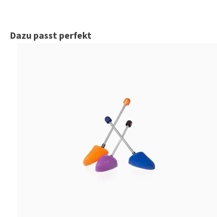
Produktgalerie überspringen
Dazu passt perfekt