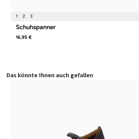
1
2
3
Schuhspanner
16,95 €
Produktgalerie überspringen
Das könnte Ihnen auch gefallen