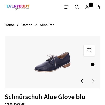
Zum Hauptinhalt springen
Home
Damen
Schnürer
Bildergalerie überspringen
Schnürschuh Aloe Glove blu
139,90 €