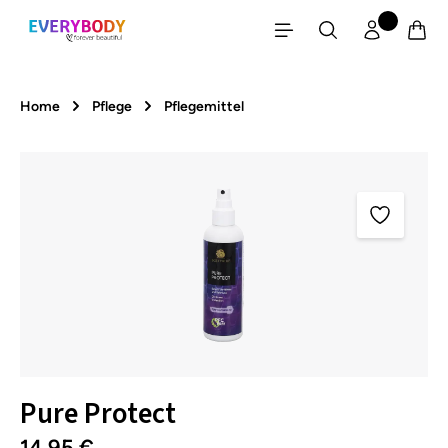
Zum Hauptinhalt springen
Home
Pflege
Pflegemittel
Bildergalerie überspringen
Pure Protect
14,95 €