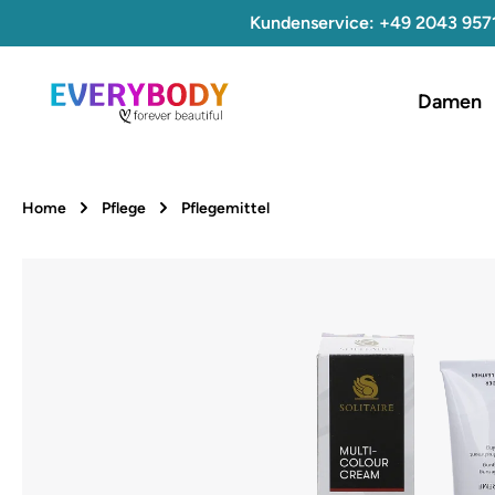
Kundenservice: +49 2043 957
 Hauptinhalt springen
Zur Suche springen
Zur Hauptnavigation springen
Damen
Home
Pflege
Pflegemittel
Bildergalerie überspringen