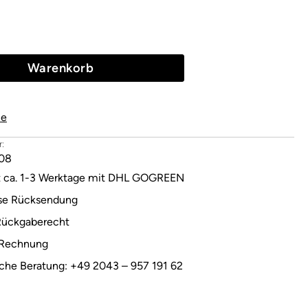
Warenkorb
le
:
08
it ca. 1-3 Werktage mit DHL GOGREEN
se Rücksendung
Rückgaberecht
 Rechnung
sche Beratung: +49 2043 – 957 191 62