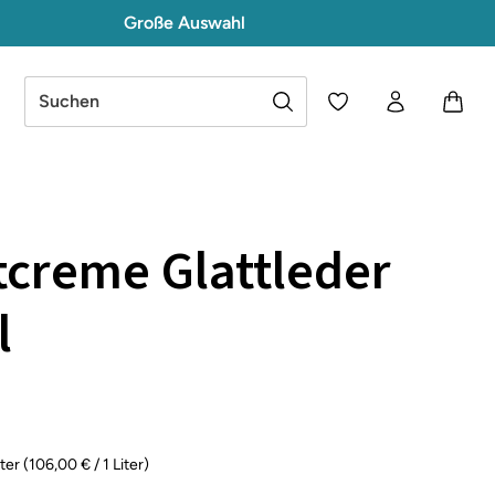
Große Auswahl
Du hast 0 Produkte a
creme Glattleder
l
€
iter
(106,00 € / 1 Liter)