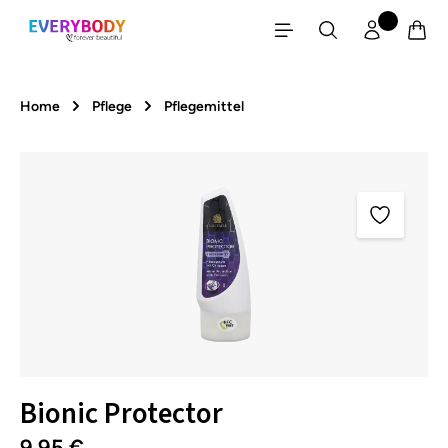
Zum Hauptinhalt springen
Home
Pflege
Pflegemittel
Bildergalerie überspringen
Bionic Protector
9,95 €