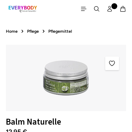
Zum Hauptinhalt springen
Home
Pflege
Pflegemittel
Bildergalerie überspringen
Balm Naturelle
12,95 €